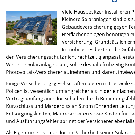
Viele Hausbesitzer installiere
Kleinere Solaranlagen sind bis
Gebäudeversicherung gegen Feue
Freiflächenanlagen benötigen e
KI
Versicherung. Grundsätzlich erhö
Immobilie - es besteht die Gef
den Versicherungsschutz nicht rechtzeitig anpasst, erst
Wer eine Solaranlage plant, sollte deshalb frühzeitig K
Photovoltaik-Versicherer aufnehmen und klären, inwiew
Einige Versicherungsgesellschaften bieten mittlerweile s
Policen ist wesentlich umfangreicher als in der einfach
Vertragsumfang auch für Schäden durch Bedienungsfehl
Kurzschluss und Marderbiss an Strom führenden Leitung
Entsorgungskosten, Maurerarbeiten sowie Kosten für Ge
und Ausführungsfehler springt der Versicherer ebenfalls 
Als Eigentümer ist man für die Sicherheit seiner Solaran