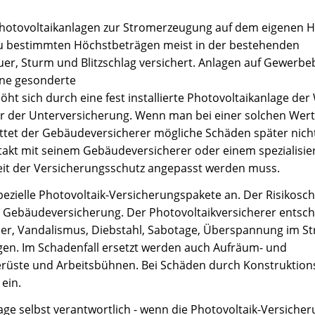
n Photovoltaikanlagen zur Stromerzeugung auf dem eigenen 
 zu bestimmten Höchstbeträgen meist in der bestehenden
r, Sturm und Blitzschlag versichert. Anlagen auf Gewerbe
ine gesonderte
ht sich durch eine fest installierte Photovoltaikanlage der
ahr der Unterversicherung. Wenn man bei einer solchen We
attet der Gebäudeversicherer mögliche Schäden später nicht
ontakt mit seinem Gebäudeversicherer oder einem spezialisie
eit der Versicherungsschutz angepasst werden muss.
pezielle Photovoltaik-Versicherungspakete an. Der Risikosch
en Gebäudeversicherung. Der Photovoltaikversicherer entsch
er, Vandalismus, Diebstahl, Sabotage, Überspannung im S
en. Im Schadenfall ersetzt werden auch Aufräum- und
rüste und Arbeitsbühnen. Bei Schäden durch Konstruktions-
ein.
lage selbst verantwortlich - wenn die Photovoltaik-Versicher