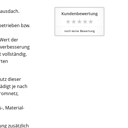
Hausdach.
Kundenbewertung
betrieben bzw.
noch keine Bewertung
 Wert der
rtverbesserung
 vollständig.
rten
utz dieser
ädigt je nach
tromnetz,
, Material-
ung zusätzlich