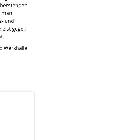
er berstenden
te man
s- und
meist gegen
t.
ob Werkhalle